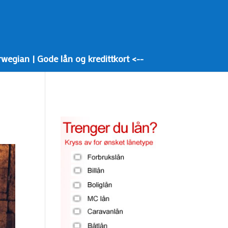
egian | Gode lån og kredittkort <--