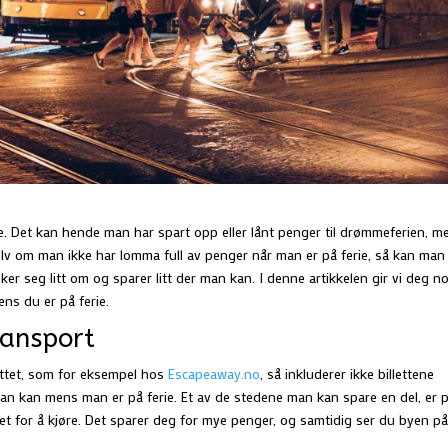
ie. Det kan hende man har spart opp eller lånt penger til drømmeferien, m
selv om man ikke har lomma full av penger når man er på ferie, så kan man
enker seg litt om og sparer litt der man kan. I denne artikkelen gir vi deg n
ens du er på ferie.
ransport
ettet, som for eksempel hos
Escapeaway.no
, så inkluderer ikke billettene
n kan mens man er på ferie. Et av de stedene man kan spare en del, er 
et for å kjøre. Det sparer deg for mye penger, og samtidig ser du byen p