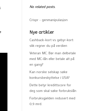
No related posts.
i
Crispr - genmanipulasjon
e
Nye artikler
Cashback-kort vs gebyr-kort:
slik regner du på verdien
Veteran MC. Bør man delbetale
med MC-lån eller betale alt på
en gang?
Kan norske selskap søke
konkursbeskyttelse i USA?
Dette betyr kredittscore for
deg som skal søke forbrukslån
Forbruksgjelden redusert med
0,9 mrd.