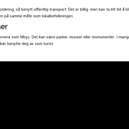
mkring, så benytt offentlig transport. Det er billig, men kan ta litt tid å bl
yen på samme måte som lokalbefolkningen.
ner
sjonene som tilbys. Det kan være parker, museer eller monumenter. I mang
g bør benytte deg av som turist.