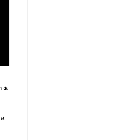
an du
det