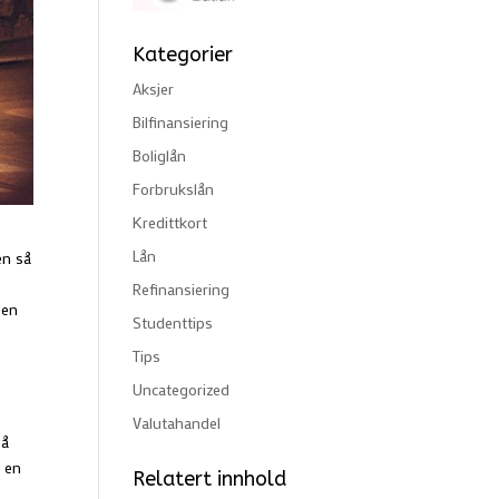
Kategorier
Aksjer
Bilfinansiering
Boliglån
Forbrukslån
Kredittkort
Lån
en så
Refinansiering
oen
Studenttips
Tips
Uncategorized
Valutahandel
på
å en
Relatert innhold