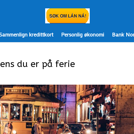
Sammenlign kredittkort
Personlig økonomi
Bank Norw
ns du er på ferie