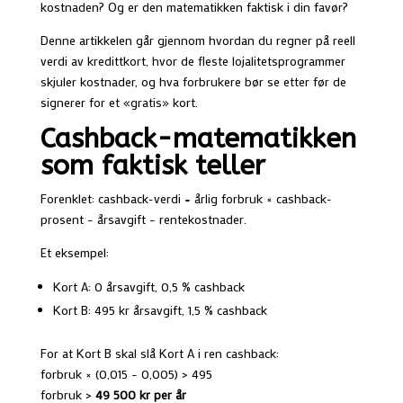
kostnaden? Og er den matematikken faktisk i din favør?
Denne artikkelen går gjennom hvordan du regner på reell
verdi av kredittkort, hvor de fleste lojalitetsprogrammer
skjuler kostnader, og hva forbrukere bør se etter før de
signerer for et «gratis» kort.
Cashback-matematikken
som faktisk teller
Forenklet: cashback-verdi = årlig forbruk × cashback-
prosent − årsavgift − rentekostnader.
Et eksempel:
Kort A: 0 årsavgift, 0,5 % cashback
Kort B: 495 kr årsavgift, 1,5 % cashback
For at Kort B skal slå Kort A i ren cashback:
forbruk × (0,015 − 0,005) > 495
forbruk >
49 500 kr per år