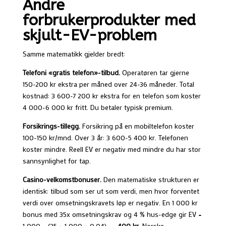
Andre
forbrukerprodukter med
skjult-EV-problem
Samme matematikk gjelder bredt:
Telefoni «gratis telefon»-tilbud.
Operatøren tar gjerne
150-200 kr ekstra per måned over 24-36 måneder. Total
kostnad: 3 600-7 200 kr ekstra for en telefon som koster
4 000-6 000 kr fritt. Du betaler typisk premium.
Forsikrings-tillegg.
Forsikring på en mobiltelefon koster
100-150 kr/mnd. Over 3 år: 3 600-5 400 kr. Telefonen
koster mindre. Reell EV er negativ med mindre du har stor
sannsynlighet for tap.
Casino-velkomstbonuser.
Den matematiske strukturen er
identisk: tilbud som ser ut som verdi, men hvor forventet
verdi over omsetningskravets løp er negativ. En 1 000 kr
bonus med 35x omsetningskrav og 4 % hus-edge gir EV =
1 000 − (35 × 1 000 × 0,04) =
−400 kr
. Norske