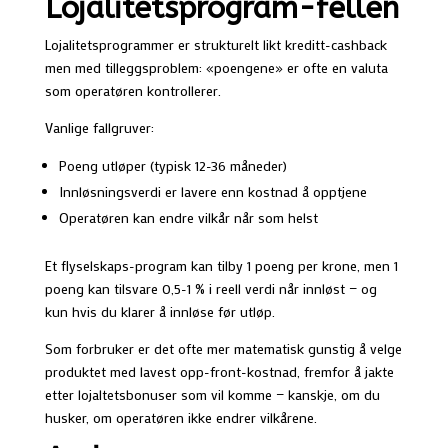
Lojalitetsprogram-fellen
Lojalitetsprogrammer er strukturelt likt kreditt-cashback
men med tilleggsproblem: «poengene» er ofte en valuta
som operatøren kontrollerer.
Vanlige fallgruver:
Poeng utløper (typisk 12-36 måneder)
Innløsningsverdi er lavere enn kostnad å opptjene
Operatøren kan endre vilkår når som helst
Et flyselskaps-program kan tilby 1 poeng per krone, men 1
poeng kan tilsvare 0,5-1 % i reell verdi når innløst — og
kun hvis du klarer å innløse før utløp.
Som forbruker er det ofte mer matematisk gunstig å velge
produktet med lavest opp-front-kostnad, fremfor å jakte
etter lojaltetsbonuser som vil komme — kanskje, om du
husker, om operatøren ikke endrer vilkårene.