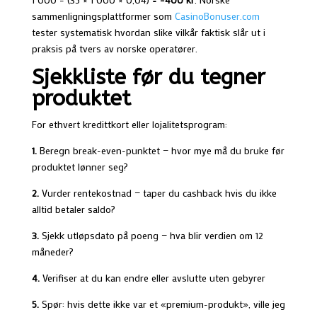
sammenligningsplattformer som
CasinoBonuser.com
tester systematisk hvordan slike vilkår faktisk slår ut i
praksis på tvers av norske operatører.
Sjekkliste før du tegner
produktet
For ethvert kredittkort eller lojalitetsprogram:
1.
Beregn break-even-punktet — hvor mye må du bruke før
produktet lønner seg?
2.
Vurder rentekostnad — taper du cashback hvis du ikke
alltid betaler saldo?
3.
Sjekk utløpsdato på poeng — hva blir verdien om 12
måneder?
4.
Verifiser at du kan endre eller avslutte uten gebyrer
5.
Spør: hvis dette ikke var et «premium-produkt», ville jeg