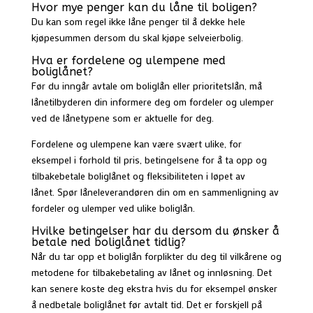
Hvor mye penger kan du låne til boligen?
Du kan som regel ikke låne penger til å dekke hele
kjøpesummen dersom du skal kjøpe selveierbolig.
Hva er fordelene og ulempene med
boliglånet?
Før du inngår avtale om boliglån eller prioritetslån, må
lånetilbyderen din informere deg om fordeler og ulemper
ved de lånetypene som er aktuelle for deg.
Fordelene og ulempene kan være svært ulike, for
eksempel i forhold til pris, betingelsene for å ta opp og
tilbakebetale boliglånet og fleksibiliteten i løpet av
lånet. Spør låneleverandøren din om en sammenligning av
fordeler og ulemper ved ulike boliglån.
Hvilke betingelser har du dersom du ønsker å
betale ned boliglånet tidlig?
Når du tar opp et boliglån forplikter du deg til vilkårene og
metodene for tilbakebetaling av lånet og innløsning. Det
kan senere koste deg ekstra hvis du for eksempel ønsker
å nedbetale boliglånet før avtalt tid. Det er forskjell på