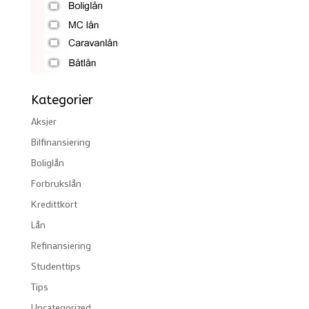
Kategorier
Aksjer
Bilfinansiering
Boliglån
Forbrukslån
Kredittkort
Lån
Refinansiering
Studenttips
Tips
Uncategorized