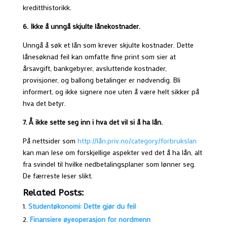
kreditthistorikk.
6. Ikke å unngå skjulte lånekostnader.
Unngå å søk et lån som krever skjulte kostnader. Dette
lånesøknad feil kan omfatte fine print som sier at
årsavgift, bankgebyrer, avsluttende kostnader,
provisjoner, og ballong betalinger er nødvendig. Bli
informert, og ikke signere noe uten å være helt sikker på
hva det betyr.
7. Å ikke sette seg inn i hva det vil si å ha lån.
På nettsider som
http://lån.priv.no/category/forbrukslan
kan man lese om forskjellige aspekter ved det å ha lån, alt
fra svindel til hvilke nedbetalingsplaner som lønner seg.
De færreste leser slikt.
Related Posts:
Studentøkonomi: Dette gjør du feil
Finansiere øyeoperasjon for nordmenn