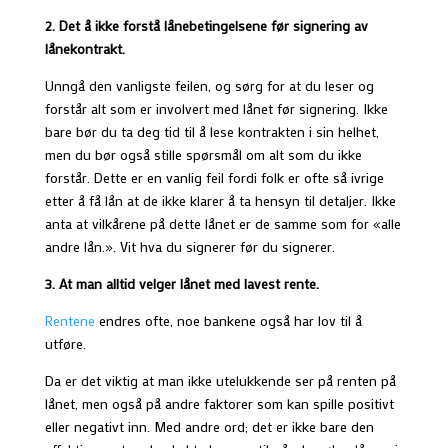
2. Det å ikke forstå lånebetingelsene før signering av
lånekontrakt.
Unngå den vanligste feilen, og sørg for at du leser og
forstår alt som er involvert med lånet før signering. Ikke
bare bør du ta deg tid til å lese kontrakten i sin helhet,
men du bør også stille spørsmål om alt som du ikke
forstår. Dette er en vanlig feil fordi folk er ofte så ivrige
etter å få lån at de ikke klarer å ta hensyn til detaljer. Ikke
anta at vilkårene på dette lånet er de samme som for «alle
andre lån.». Vit hva du signerer før du signerer.
3. At man alltid velger lånet med lavest rente.
Rentene
endres ofte, noe bankene også har lov til å
utføre.
Da er det viktig at man ikke utelukkende ser på renten på
lånet, men også på andre faktorer som kan spille positivt
eller negativt inn. Med andre ord; det er ikke bare den