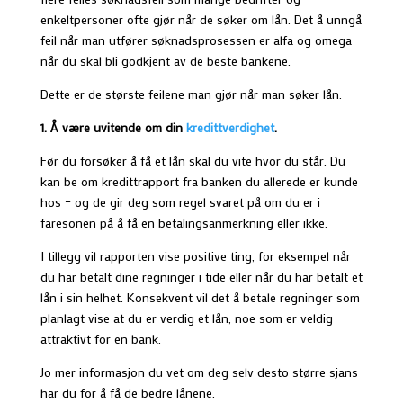
enkeltpersoner ofte gjør når de søker om lån. Det å unngå
feil når man utfører søknadsprosessen er alfa og omega
når du skal bli godkjent av de beste bankene.
Dette er de største feilene man gjør når man søker lån.
1. Å være uvitende om din
kredittverdighet
.
Før du forsøker å få et lån skal du vite hvor du står. Du
kan be om kredittrapport fra banken du allerede er kunde
hos – og de gir deg som regel svaret på om du er i
faresonen på å få en betalingsanmerkning eller ikke.
I tillegg vil rapporten vise positive ting, for eksempel når
du har betalt dine regninger i tide eller når du har betalt et
lån i sin helhet. Konsekvent vil det å betale regninger som
planlagt vise at du er verdig et lån, noe som er veldig
attraktivt for en bank.
Jo mer informasjon du vet om deg selv desto større sjans
har du for å få de bedre lånene.