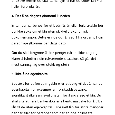
effektive renten du skal ta hensyn til når du søker lån – ei
heller forbrukslån.
4. Det å ha dagens økonomi i uorden.
Enten du har behov for et bedriftslån eller forbrukslån bør
du ikke søke om et lån uten skikkelig økonomisk
dokumentasjon. Dette er noe du får ved å ha orden på din
personlige økonomi per dags dato.
Om du skal begynne å låne penger når du ikke engang
klarer å håndtere din nåværende situasjon, så går det
mest sannsynlig over stokk og stein.
5. Ikke å ha egenkapital.
Spesielt for et forretningslån eller et bolig vil det å ha noe
egenkapital, for eksempel en forskuddsbetaling,
signifikant øke sannsynligheten for å sikre seg et lån. Du
skal vite at flere banker ikke er så entusiastiske for å tilby
lån til de uten egenkapital – spesielt lån for store mengder
penger eller for personer som har en noe grumsete