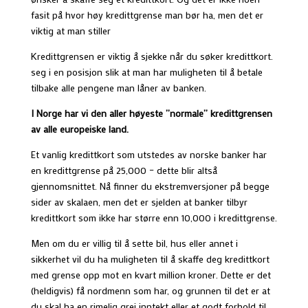
fasit på hvor høy kredittgrense man bør ha, men det er
viktig at man stiller
Kredittgrensen er viktig å sjekke når du søker kredittkort.
seg i en posisjon slik at man har muligheten til å betale
tilbake alle pengene man låner av banken.
I Norge har vi den aller høyeste ”normale” kredittgrensen
av alle europeiske land.
Et vanlig kredittkort som utstedes av norske banker har
en kredittgrense på 25,000 – dette blir altså
gjennomsnittet. Nå finner du ekstremversjoner på begge
sider av skalaen, men det er sjelden at banker tilbyr
kredittkort som ikke har større enn 10,000 i kredittgrense.
Men om du er villig til å sette bil, hus eller annet i
sikkerhet vil du ha muligheten til å skaffe deg kredittkort
med grense opp mot en kvart million kroner. Dette er det
(heldigvis) få nordmenn som har, og grunnen til det er at
du skal ha en rimelig grei inntekt eller et godt forhold til